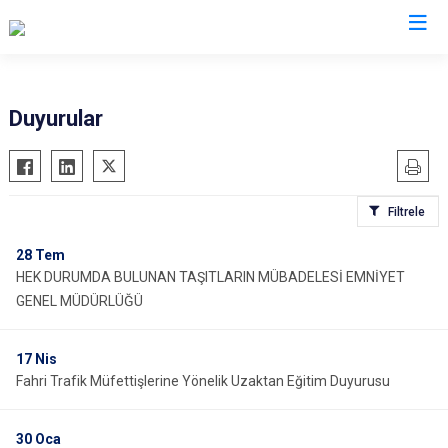
İl Emniyet Müdürlükleri
Duyurular
Filtrele
28
Tem
HEK DURUMDA BULUNAN TAŞITLARIN MÜBADELESİ EMNİYET
GENEL MÜDÜRLÜĞÜ
17
Nis
Fahri Trafik Müfettişlerine Yönelik Uzaktan Eğitim Duyurusu
30
Oca